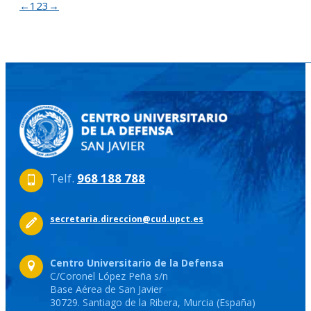
←
1
2
3
→
Telf.
968 188 788
secretaria.direccion@cud.upct.es
Centro Universitario de la Defensa
C/Coronel López Peña s/n
Base Aérea de San Javier
30729. Santiago de la Ribera, Murcia (España)