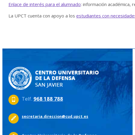
Enlace de interés para el alumnado
: información académica, 
La UPCT cuenta con apoyo a los
estudiantes con necesidade
Telf.
968 188 788
secretaria.direccion@cud.upct.es