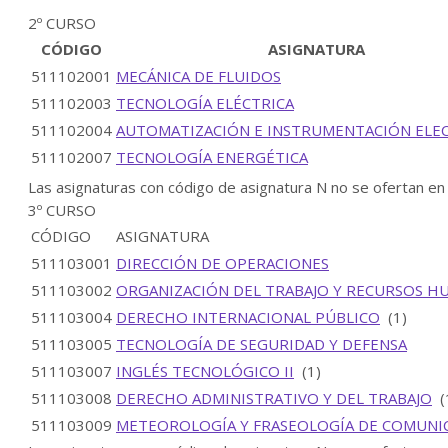
2º CURSO
CÓDIGO
ASIGNATURA
511102001
MECÁNICA DE FLUIDOS
511102003
TECNOLOGÍA ELÉCTRICA
511102004
AUTOMATIZACIÓN E INSTRUMENTACIÓN ELE
511102007
TECNOLOGÍA ENERGÉTICA
Las asignaturas con código de asignatura N no se ofertan en
3º CURSO
CÓDIGO
ASIGNATURA
511103001
DIRECCIÓN DE OPERACIONES
511103002
ORGANIZACIÓN DEL TRABAJO Y RECURSOS 
511103004
DERECHO INTERNACIONAL PÚBLICO
(1)
511103005
TECNOLOGÍA DE SEGURIDAD Y DEFENSA
511103007
INGLÉS TECNOLÓGICO II
(1)
511103008
DERECHO ADMINISTRATIVO Y DEL TRABAJO
(
511103009
METEOROLOGÍA Y FRASEOLOGÍA DE COMUNI