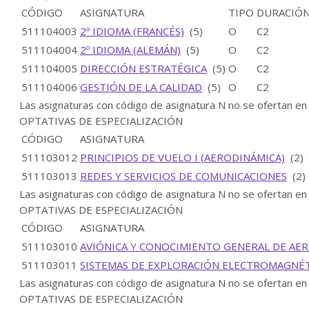
CÓDIGO
ASIGNATURA
TIPO
DURACIÓ
511104003
2º IDIOMA (FRANCÉS)
(5)
O
C2
511104004
2º IDIOMA (ALEMÁN)
(5)
O
C2
511104005
DIRECCIÓN ESTRATÉGICA
(5)
O
C2
511104006
GESTIÓN DE LA CALIDAD
(5)
O
C2
Las asignaturas con código de asignatura N no se ofertan en
OPTATIVAS DE ESPECIALIZACIÓN
CÓDIGO
ASIGNATURA
511103012
PRINCIPIOS DE VUELO I (AERODINÁMICA)
(2)
511103013
REDES Y SERVICIOS DE COMUNICACIONES
(2)
Las asignaturas con código de asignatura N no se ofertan en
OPTATIVAS DE ESPECIALIZACIÓN
CÓDIGO
ASIGNATURA
511103010
AVIÓNICA Y CONOCIMIENTO GENERAL DE AE
511103011
SISTEMAS DE EXPLORACIÓN ELECTROMAGNÉ
Las asignaturas con código de asignatura N no se ofertan en
OPTATIVAS DE ESPECIALIZACIÓN