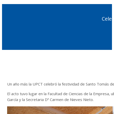
Cele
Un
año
más
la
UPCT
celebró
la
festividad
de Santo
Tomás
de
El
acto
tuvo
lugar
en la
Facultad
de
Ciencias
de la
Empresa
,
u
García
y la
Secretaria
Dª Carmen de
Nieves
Nieto
.