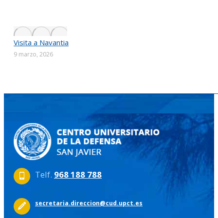
Visita a Navantia
9 marzo, 2026
Telf.
968 188 788
secretaria.direccion@cud.upct.es