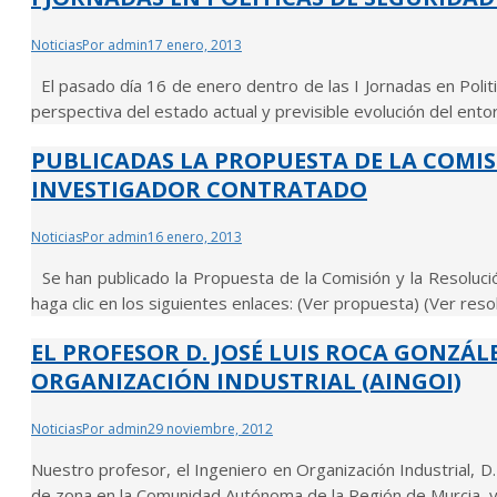
Noticias
Por
admin
17 enero, 2013
El pasado día 16 de enero dentro de las I Jornadas en Politi
perspectiva del estado actual y previsible evolución del en
PUBLICADAS LA PROPUESTA DE LA COMIS
INVESTIGADOR CONTRATADO
Noticias
Por
admin
16 enero, 2013
Se han publicado la Propuesta de la Comisión y la Resoluci
haga clic en los siguientes enlaces: (Ver propuesta) (Ver reso
EL PROFESOR D. JOSÉ LUIS ROCA GONZÁ
ORGANIZACIÓN INDUSTRIAL (AINGOI)
Noticias
Por
admin
29 noviembre, 2012
Nuestro profesor, el Ingeniero en Organización Industrial, 
de zona en la Comunidad Autónoma de la Región de Murcia, y 