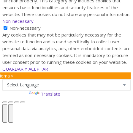
function properly. This category only includes cookies that
ensures basic functionalities and security features of the
website. These cookies do not store any personal information.
Non-necessary
Non-necessary
Any cookies that may not be particularly necessary for the
website to function and is used specifically to collect user
personal data via analytics, ads, other embedded contents are
termed as non-necessary cookies. It is mandatory to procure
user consent prior to running these cookies on your website.
GUARDAR Y ACEPTAR
dioma »
Powered by
Translate