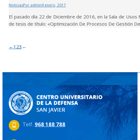
Noticias
Por
admin
9 enero, 2017
El pasado día 22 de Diciembre de 2016, en la Sala de Usos Múl
de tesis de título: «Optimización De Procesos De Gestión De
←
1
2
3
←
Telf.
968 188 788