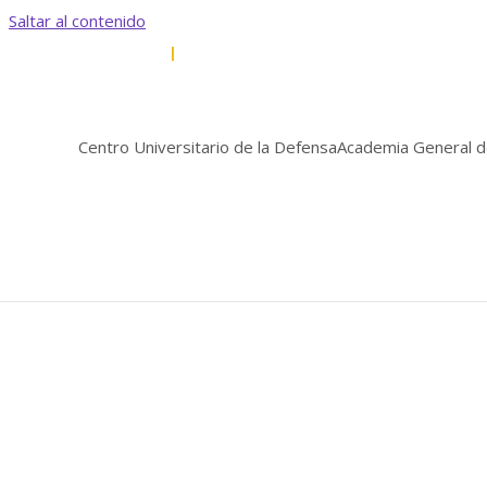
Saltar al contenido
+34 968 188 788
|
+34 968 188 741
secretaria.direccion@cud.up
Portal Personal
Centro Universitario de la Defensa
Academia General del